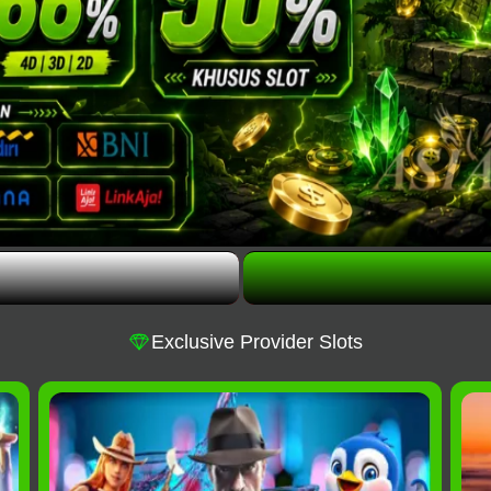
Exclusive Provider Slots