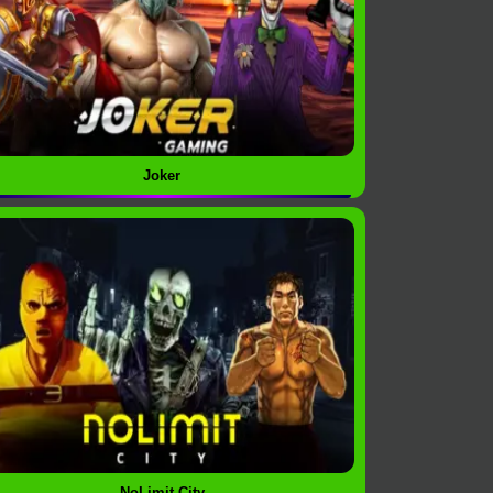
Joker
NoLimit City