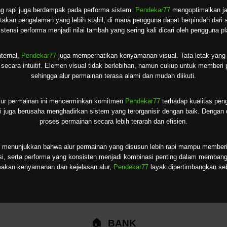
ang rapi juga berdampak pada performa sistem.
Pendekar77
mengoptimalkan jal
ptakan pengalaman yang lebih stabil, di mana pengguna dapat berpindah dari sa
istensi performa menjadi nilai tambah yang sering kali dicari oleh pengguna pla
nternal,
Pendekar77
juga memperhatikan kenyamanan visual. Tata letak yang 
cara intuitif. Elemen visual tidak berlebihan, namun cukup untuk memberi p
sehingga alur permainan terasa alami dan mudah diikuti.
lur permainan ini mencerminkan komitmen
Pendekar77
terhadap kualitas peng
i juga berusaha menghadirkan sistem yang terorganisir dengan baik. Dengan
proses permainan secara lebih terarah dan efisien.
menunjukkan bahwa alur permainan yang disusun lebih rapi mampu memberika
asi, serta performa yang konsisten menjadi kombinasi penting dalam membangu
akan kenyamanan dan kejelasan alur,
Pendekar77
layak dipertimbangkan seb
BANK