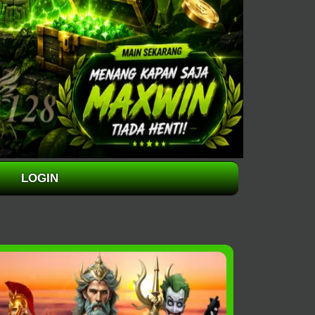
LOGIN